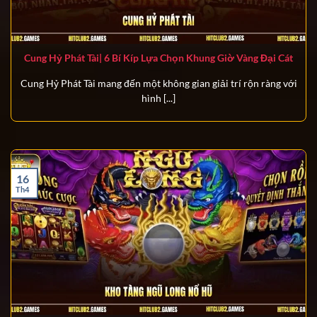
Cung Hỷ Phát Tài| 6 Bí Kíp Lựa Chọn Khung Giờ Vàng Đại Cát
Cung Hỷ Phát Tài mang đến một không gian giải trí rộn ràng với
hình [...]
16
Th4