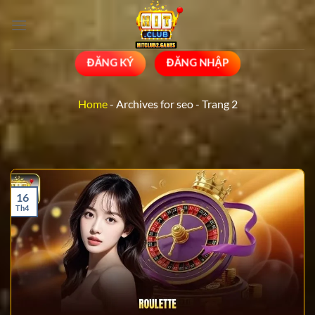
Bỏ
qua
nội
dung
ĐĂNG KÝ
ĐĂNG NHẬP
Home
-
Archives for seo
-
Trang 2
16
Th4