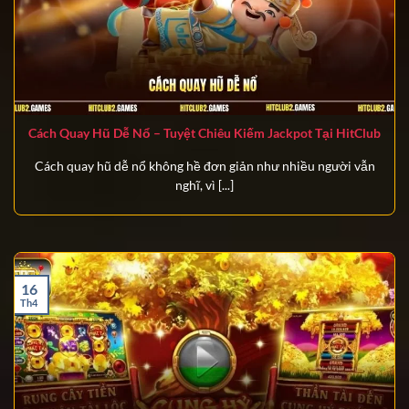
Cách Quay Hũ Dễ Nổ – Tuyệt Chiêu Kiếm Jackpot Tại HitClub
Cách quay hũ dễ nổ không hề đơn giản như nhiều người vẫn
nghĩ, vì [...]
16
Th4