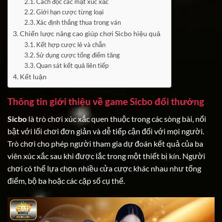
Cách đọc các mặt xúc xắc
Giới hạn cược từng loại
Xác định thắng thua trong ván
Chiến lược nâng cao giúp chơi Sicbo hiệu quả
Kết hợp cược lẻ và chẵn
Sử dụng cược tổng điểm tăng
Quan sát kết quả liên tiếp
Kết luận
Thông tin giới thiệu về game Sicbo đổi thưởng
Sicbo
là trò chơi xúc xắc quen thuộc trong các sòng bài, nổi
bật với lối chơi đơn giản và dễ tiếp cận đối với mọi người.
Trò chơi cho phép người tham gia dự đoán kết quả của ba
viên xúc xắc sau khi được lắc trong một thiết bị kín. Người
chơi có thể lựa chọn nhiều cửa cược khác nhau như tổng
điểm, bộ ba hoặc các cặp số cụ thể.