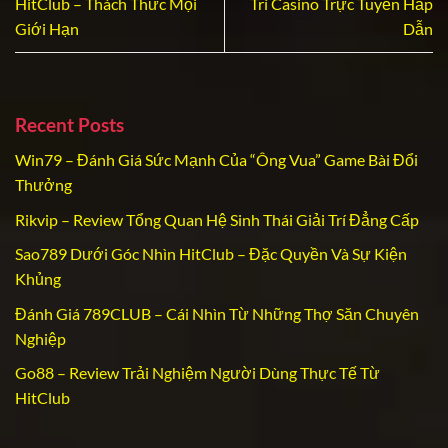
HitClub – Thách Thức Mọi
Trí Casino Trực Tuyến Hấp
Giới Hạn
Dẫn
Recent Posts
Win79 – Đánh Giá Sức Mạnh Của “Ông Vua” Game Bài Đổi
Thưởng
Rikvip – Review Tổng Quan Hệ Sinh Thái Giải Trí Đẳng Cấp
Sao789 Dưới Góc Nhìn HitClub – Đặc Quyền Và Sự Kiện
Khủng
Đánh Giá 789CLUB – Cái Nhìn Từ Những Thợ Săn Chuyên
Nghiệp
Go88 – Review Trải Nghiệm Người Dùng Thực Tế Từ
HitClub