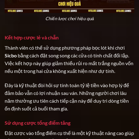
Chiến lược chơi hiệu quả
Kết hợp cược lẻ và chẵn
Thành viên có thể sử dụng phương pháp bọc lót khi chơi
Sicbo
bằng cách đặt song song các cửa có tính chất đối lập.
Việc kết hợp này giúp giảm thiểu rủi ro mất trắng nguồn vốn
nếu một trong hai cửa không xuất hiện như dự tính.
Đây là kỹ thuật đòi hỏi sự tính toán tỷ lệ tiền vào hợp lý để
đảm bảo vẫn có lợi nhuận sau ván. Những người chơi lâu
năm thường ưu tiên cách tiếp cận này để duy trì dòng tiền
ổn định suốt cả buổi tham gia.
Sử dụng cược tổng điểm tăng
Đặt cược vào tổng điểm cụ thể là một kỹ thuật nâng cao giúp