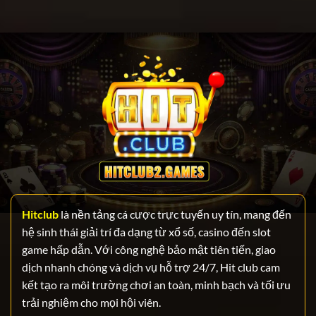
Hitclub
là nền tảng cá cược trực tuyến uy tín, mang đến
hệ sinh thái giải trí đa dạng từ xổ số, casino đến slot
game hấp dẫn. Với công nghệ bảo mật tiên tiến, giao
dịch nhanh chóng và dịch vụ hỗ trợ 24/7, Hit club cam
kết tạo ra môi trường chơi an toàn, minh bạch và tối ưu
trải nghiệm cho mọi hội viên.