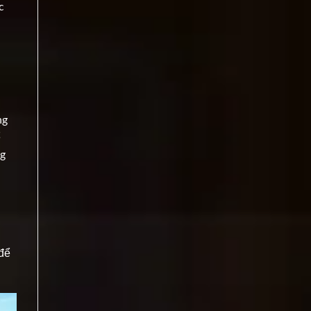
c
ng
ể
ng
 để