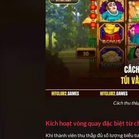
Cách thu thập
Kích hoạt vòng quay đặc biệt từ c
Khi thành viên thu thập đủ số lượng biểu t