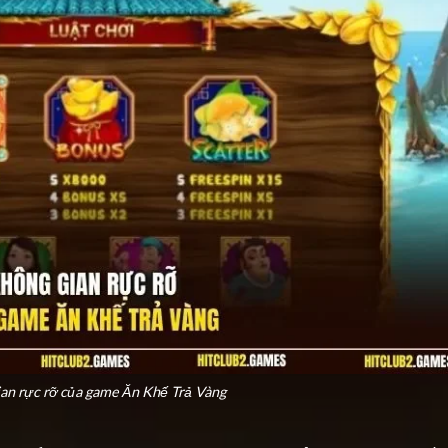
an rực rỡ của game Ăn Khế Trả Vàng