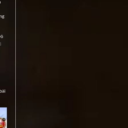
n
ởng
vô
c
bài