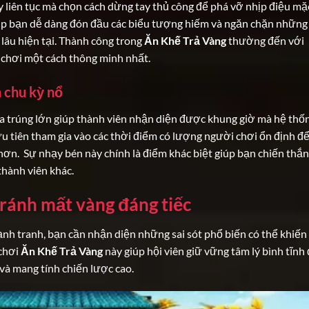
 liên tục mà chọn cách dừng tay thủ công để phá vỡ nhịp điệu mặ
iúp bạn dễ dàng đón đầu các biểu tượng hiếm và ngăn chặn những
lâu hiện tại. Thành công trong
Ăn Khế Trả Vàng
thường đến với
ò chơi một cách thông minh nhất.
n chu kỳ nổ
ừa trúng lớn giúp thành viên nhận diện được khung giờ mà hệ thố
ưu tiên tham gia vào các thời điểm có lượng người chơi ổn định đ
hơn. Sự nhạy bén này chính là điểm khác biệt giúp bạn chiến thắ
hành viên khác.
tránh mất vàng đáng tiếc
ạnh tranh, bạn cần nhận diện những sai sót phổ biến có thể khiến
 chơi
Ăn Khế Trả Vàng
này giúp hội viên giữ vững tâm lý bình tĩnh
và mang tính chiến lược cao.