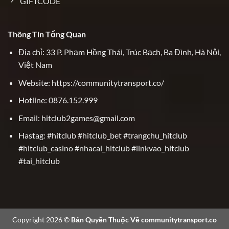
GIFTCODE
Thông Tin Tổng Quan
Địa chỉ: 33 P. Phạm Hồng Thái, Trúc Bạch, Ba Đình, Hà Nội,
Việt Nam
Website:
https://communitytransport.co/
Hotline:
0876.152.999
Email:
hitclub2games@gmail.com
Hastag:
#hitclub #hitclub_bet #trangchu_hitclub
#hitclub_casino #nhacai_hitclub #linkvao_hitclub
#tai_hitclub
Copyright 2026 ©
Bản Quyền Thuộc Về communitytransport.co