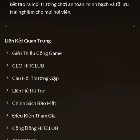
kết tạo ra môi trường chơi an toàn, minh bạch và tối ưu
trải nghiệm cho mọi hội viên.
Liên Kết Quan Trọng
Giới Thiệu Cổng Game
CEO HITCLUB
Câu Hỏi Thường Gặp
Liên Hệ Hỗ Trợ
Chính Sách Bảo Mật
Điều Kiện Tham Gia
Cộng Đồng HITCLUB