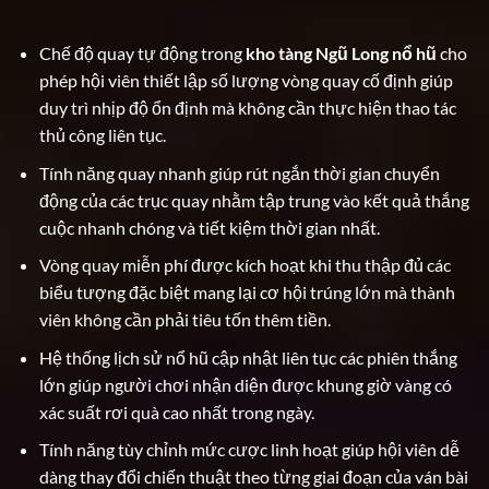
Chế độ quay tự động trong
kho tàng Ngũ Long nổ hũ
cho
phép hội viên thiết lập số lượng vòng quay cố định giúp
duy trì nhịp độ ổn định mà không cần thực hiện thao tác
thủ công liên tục.
Tính năng quay nhanh giúp rút ngắn thời gian chuyển
động của các trục quay nhằm tập trung vào kết quả thắng
cuộc nhanh chóng và tiết kiệm thời gian nhất.
Vòng quay miễn phí được kích hoạt khi thu thập đủ các
biểu tượng đặc biệt mang lại cơ hội trúng lớn mà thành
viên không cần phải tiêu tốn thêm tiền.
Hệ thống lịch sử nổ hũ cập nhật liên tục các phiên thắng
lớn giúp người chơi nhận diện được khung giờ vàng có
xác suất rơi quà cao nhất trong ngày.
Tính năng tùy chỉnh mức cược linh hoạt giúp hội viên dễ
dàng thay đổi chiến thuật theo từng giai đoạn của ván bài