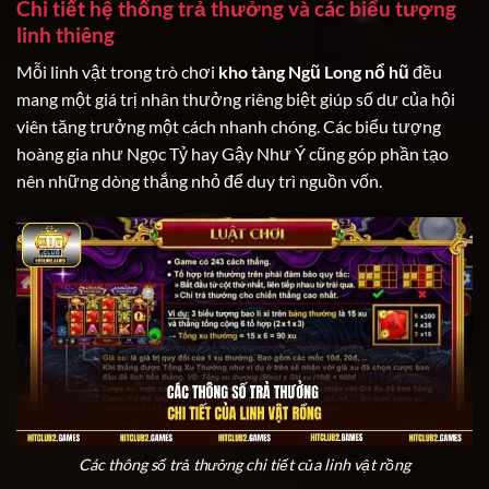
Chi tiết hệ thống trả thưởng và các biểu tượng
linh thiêng
Mỗi linh vật trong trò chơi
kho tàng Ngũ Long nổ hũ
đều
mang một giá trị nhân thưởng riêng biệt giúp số dư của hội
viên tăng trưởng một cách nhanh chóng. Các biểu tượng
hoàng gia như Ngọc Tỷ hay Gậy Như Ý cũng góp phần tạo
nên những dòng thắng nhỏ để duy trì nguồn vốn.
Các thông số trả thưởng chi tiết của linh vật rồng