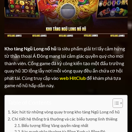
Kho tàng Ngũ Long nổ hũ
là siêu phẩm giải trí lấy cảm hứng
từ thần thoại Á Đông mang lại cảm giác quyền quý cho mọi
thành viên. Cổng game đã kỳ công kiến tạo một đấu trường
quay hũ 3D lộng lẫy nơi mỗi vòng quay đều ẩn chứa cơ hội
phát tài. Cùng truy cập vào
web HitClub
để khám phá tựa
game nổ hũ hấp dẫn này.
Table of Contents
Sức hút từ những vòng quay trong kho tàng Ngũ Long nổ hũ
Chi tiết hệ thống trả thưởng và các biểu tượng linh thiêng
Biểu tượng Rồng Vàng quyền năng nhất
Sức mạnh nhân thưởng từ Rồng Xanh và Rồng Đỏ