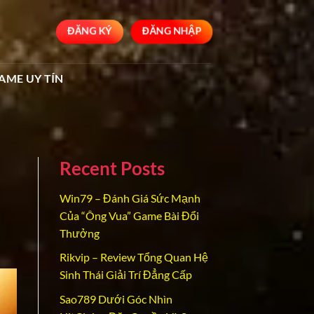
ĐĂNG KÝ
ĐĂNG NHẬP
AME UY TÍN
Recent Posts
Win79 – Đánh Giá Sức Mạnh
Của “Ông Vua” Game Bài Đổi
Thưởng
Rikvip – Review Tổng Quan Hệ
Sinh Thái Giải Trí Đẳng Cấp
Sao789 Dưới Góc Nhìn