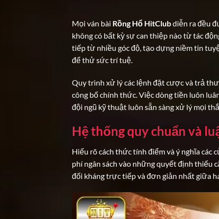
Mọi ván bài
Rồng Hổ HitClub
diễn ra đều đ
không có bất kỳ sự can thiệp nào từ tác động
tiếp từ nhiều góc độ, tạo dựng niềm tin t
để thử sức trí tuệ.
Quy trình xử lý các lệnh đặt cược và trả th
công bố chính thức. Việc dòng tiền luôn luân
đội ngũ kỹ thuật luôn sẵn sàng xử lý mọi th
Hệ thống quy chuẩn và lu
Hiểu rõ cách thức tính điểm và ý nghĩa các 
phí ngân sách vào những quyết định thiếu c
đối kháng trực tiếp và đơn giản nhất giữa h