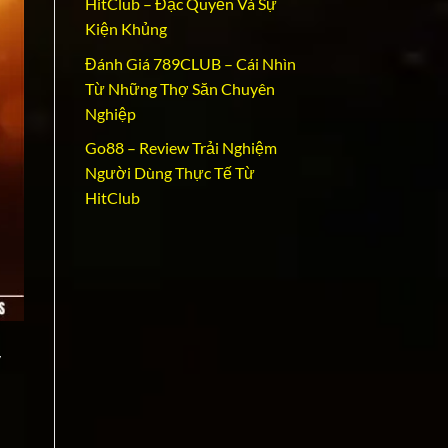
HitClub – Đặc Quyền Và Sự
Kiện Khủng
Đánh Giá 789CLUB – Cái Nhìn
Từ Những Thợ Săn Chuyên
Nghiệp
Go88 – Review Trải Nghiệm
Người Dùng Thực Tế Từ
HitClub
y