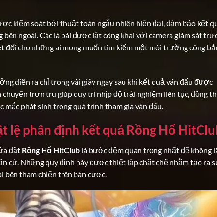
ược kiểm soát bởi thuật toán ngẫu nhiên hiện đại, đảm bảo kết q
 bên ngoài. Các lá bài được lật công khai với camera giám sát trự
uyệt đối cho những ai mong muốn tìm kiếm một môi trường công bằ
ưởng diễn ra chỉ trong vài giây ngay sau khi kết quả ván đấu được
 chuyển trơn tru giúp duy trì nhịp độ trải nghiệm liên tục, đồng t
ắc mắc phát sinh trong quá trình tham gia ván đấu.
ật lệ phân định kết quả Rồng Hổ HitClu
cửa đặt
Rồng Hổ HitClub
là bước đệm quan trọng nhất để không l
ăn cứ. Những quy định này được thiết lập chặt chẽ nhằm tạo ra s
ai bên tham chiến trên bàn cược.