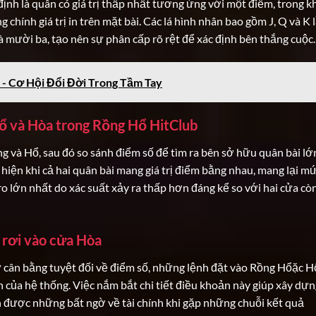
ịnh là quân có giá trị thấp nhất tương ứng với một điểm, trong k
hính giá trị in trên mặt bài. Các lá hình nhân bao gồm J, Q và K 
 mười ba, tạo nên sự phân cấp rõ rệt để xác định bên thắng cuộc.
 - Cơ Hội Đổi Đời Trong Tầm Tay
ổ và Hòa trong Rồng Hổ HitClub
g và Hổ, sau đó so sánh điểm số để tìm ra bên sở hữu quân bài lớ
hiện khi cả hai quân bài mang giá trị điểm bằng nhau, mang lại m
 lớn nhất do xác suất xảy ra thấp hơn đáng kể so với hai cửa cò
ả rơi vào cửa Hòa
ự cân bằng tuyệt đối về điểm số, những lệnh đặt vào Rồng Hổặc H
nh của hệ thống. Việc nắm bắt chi tiết điều khoản này giúp xây dự
h được những bất ngờ về tài chính khi gặp những chuỗi kết quả