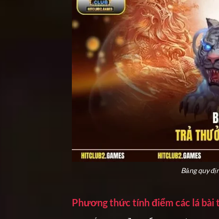
Bảng quy địn
Phương thức tính điểm các lá bài 