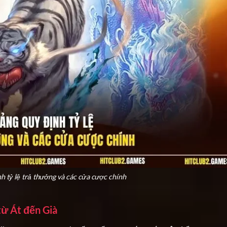
h tỷ lệ trả thưởng và các cửa cược chính
từ Át đến Già