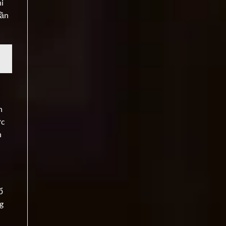
hi
lần
n
ức
n
ổ
ng